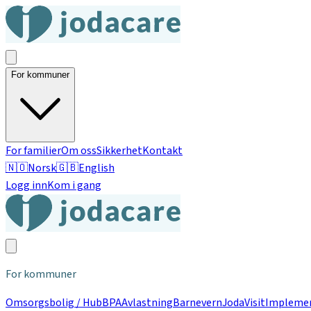
For kommuner
For familier
Om oss
Sikkerhet
Kontakt
🇳🇴
Norsk
🇬🇧
English
Logg inn
Kom i gang
For kommuner
Omsorgsbolig / Hub
BPA
Avlastning
Barnevern
JodaVisit
Implemen