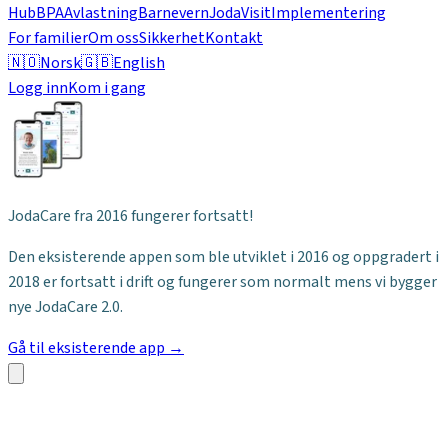
Hub
BPA
Avlastning
Barnevern
JodaVisit
Implementering
For familier
Om oss
Sikkerhet
Kontakt
🇳🇴
Norsk
🇬🇧
English
Logg inn
Kom i gang
JodaCare fra 2016 fungerer fortsatt!
Den eksisterende appen som ble utviklet i 2016 og oppgradert i
2018 er fortsatt i drift og fungerer som normalt mens vi bygger
nye JodaCare 2.0.
Gå til eksisterende app →