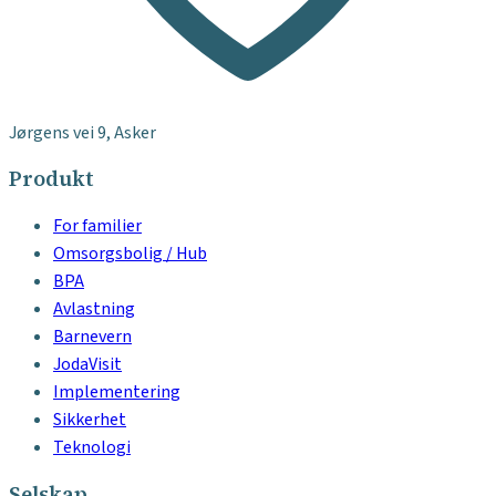
Jørgens vei 9, Asker
Produkt
For familier
Omsorgsbolig / Hub
BPA
Avlastning
Barnevern
JodaVisit
Implementering
Sikkerhet
Teknologi
Selskap