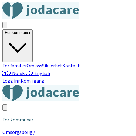
For kommuner
For familier
Om oss
Sikkerhet
Kontakt
🇳🇴
Norsk
🇬🇧
English
Logg inn
Kom i gang
For kommuner
Omsorgsbolig /